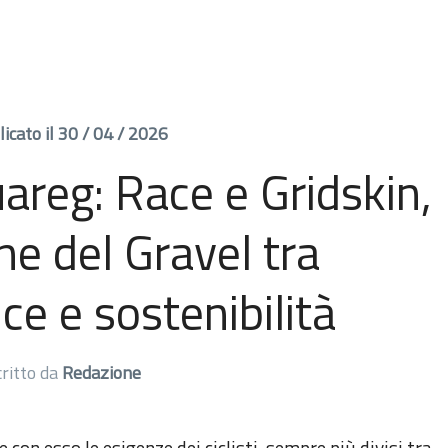
icato il 30 / 04 / 2026
areg: Race e Gridskin,
ne del Gravel tra
e e sostenibilità
critto da
Redazione
 con esso le esigenze dei ciclisti, sempre più divisi tra