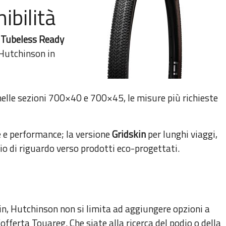
ibilità
e
Tubeless Ready
i Hutchinson in
nelle sezioni 700×40 e 700×45, le misure più richieste
 e performance; la versione
Gridskin
per lunghi viaggi,
hio di riguardo verso prodotti eco-progettati.
skin, Hutchinson non si limita ad aggiungere opzioni a
fferta Touareg. Che siate alla ricerca del podio o della