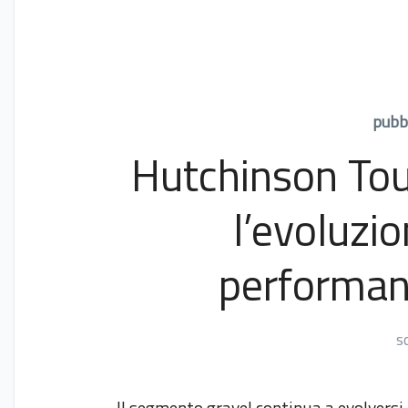
pubbl
Hutchinson Tou
l’evoluzio
performanc
s
Il segmento gravel continua a evolversi e