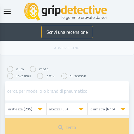
GripDetective
Scrivi una recensione
auto
moto
invernali
estivi
all season
cerca