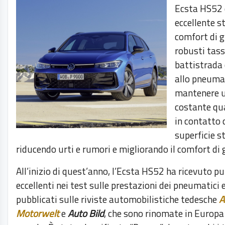
Ecsta HS52 
eccellente st
comfort di g
robusti tass
battistrada
allo pneumat
mantenere u
costante qu
in contatto 
superficie s
riducendo urti e rumori e migliorando il comfort di 
All’inizio di quest’anno, l’Ecsta HS52 ha ricevuto p
eccellenti nei test sulle prestazioni dei pneumatici e
pubblicati sulle riviste automobilistiche tedesche
A
Motorwelt
e
Auto Bild
, che sono rinomate in Europa 