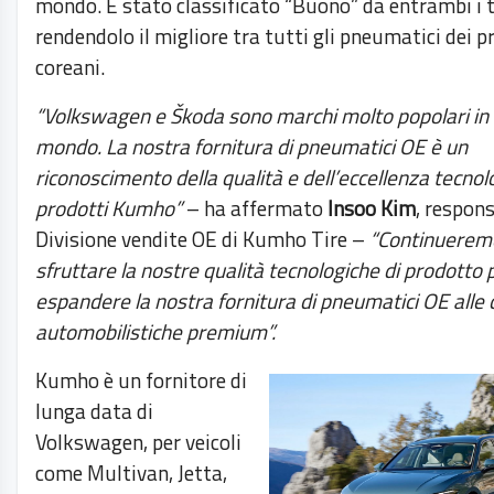
mondo. È stato classificato “Buono” da entrambi i ti
rendendolo il migliore tra tutti gli pneumatici dei p
coreani.
“Volkswagen e Škoda sono marchi molto popolari in t
mondo. La nostra fornitura di pneumatici OE è un
riconoscimento della qualità e dell’eccellenza tecnol
prodotti Kumho”
– ha affermato
Insoo Kim
, respons
Divisione vendite OE di Kumho Tire –
“Continuerem
sfruttare la nostre qualità tecnologiche di prodotto 
espandere la nostra fornitura di pneumatici OE alle 
automobilistiche premium”.
Kumho è un fornitore di
lunga data di
Volkswagen, per veicoli
come Multivan, Jetta,