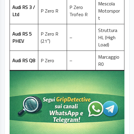
Mescola
Audi RS 3 /
P Zero
P Zero R
Motorspor
Ltd
Trofeo R
t
Struttura
Audi RS 5
P Zero R
–
HL (High
PHEV
(21″)
Load)
Marcaggio
Audi RS Q8
P Zero
–
R0