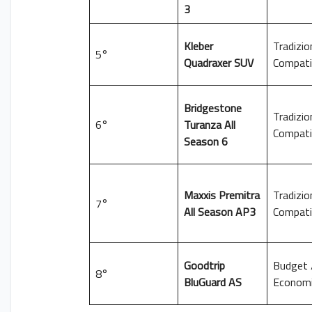
3
Kleber
Tradizio
5°
Quadraxer SUV
Compati
Bridgestone
Tradizio
6°
Turanza All
Compati
Season 6
Maxxis Premitra
Tradizio
7°
All Season AP3
Compati
Goodtrip
Budget 
8°
BluGuard AS
Econom