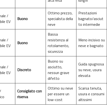
alta resa
lunghi
Ottimo prezzo,
Prestazioni
nale /
Buono
specialista della
bagnato/asciut
bile EV
neve
to intermedie
Bassa
nale /
resistenza al
Meno incisivo su
Buono
bile EV
rotolamento,
neve e bagnato
sicurezza
Buono su
Guida spugnosa
nale /
asciutto,
Discreto
su neve, usura
bile EV
nessun grave
elevata
difetto
Ottimo su neve
Scarsa tenuta,
/
Consigliato con
per essere un
usura e consumi
ico
riserva
low-cost
altissimi