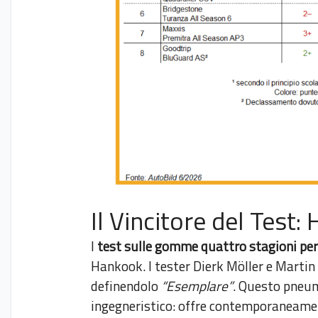
Il Vincitore del Test
I
test sulle gomme quattro stagioni per
Hankook. I tester Dierk Möller e Marti
definendolo
“Esemplare”
. Questo pneum
ingegneristico: offre contemporaneamente