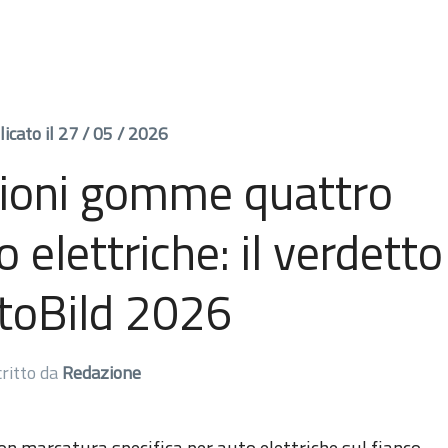
icato il 27 / 05 / 2026
sioni gomme quattro
 elettriche: il verdetto
utoBild 2026
critto da
Redazione
n marcatura specifica per auto elettriche sul fianco