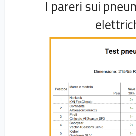
I pareri sui pneu
elettric