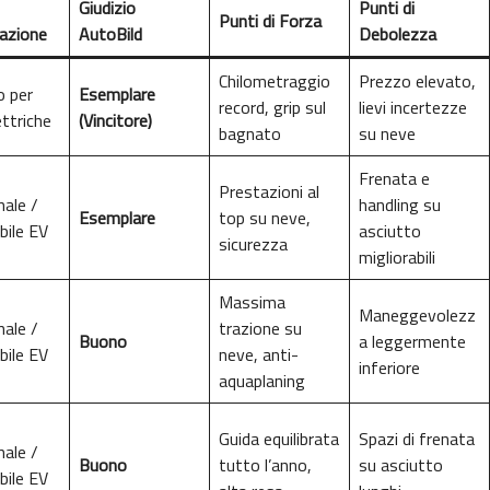
Giudizio
Punti di
Punti di Forza
azione
AutoBild
Debolezza
Chilometraggio
Prezzo elevato,
o per
Esemplare
record, grip sul
lievi incertezze
ttriche
(Vincitore)
bagnato
su neve
Frenata e
Prestazioni al
nale /
handling su
Esemplare
top su neve,
bile EV
asciutto
sicurezza
migliorabili
Massima
Maneggevolezz
nale /
trazione su
Buono
a leggermente
bile EV
neve, anti-
inferiore
aquaplaning
Guida equilibrata
Spazi di frenata
nale /
Buono
tutto l’anno,
su asciutto
bile EV