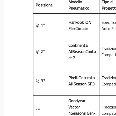
Modello
Tipo di
Posizione
Pneumatico
Progett
Hankook iON
Specific
🥇
1°
FlexClimate
Auto Ele
Continental
Tradizio
🥈
2°
AllSeasonConta
Compati
ct 2
Pirelli Cinturato
Tradizio
🥉
3°
All Season SF3
Compati
Goodyear
Vector
Tradizio
4°
4Seasons Gen-
Compati