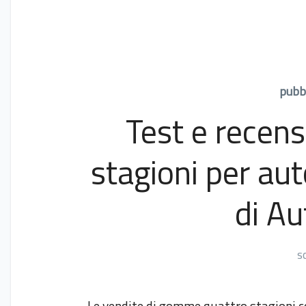
pubbl
Test e recen
stagioni per auto
di A
s
Le vendite di gomme quattro stagioni co